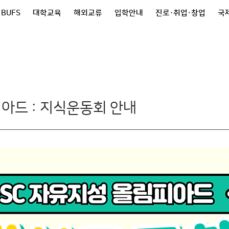
 BUFS
대학교육
해외교류
입학안내
진로·취업·창업
국제
아드 : 지식운동회 안내