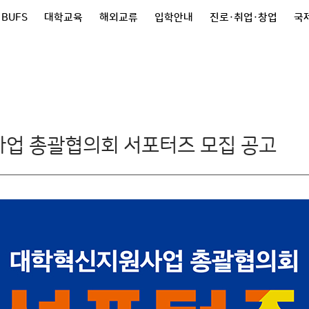
 BUFS
대학교육
해외교류
입학안내
진로·취업·창업
국제
사업 총괄협의회 서포터즈 모집 공고