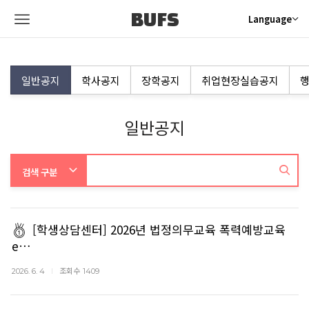
BUFS
Language
일반공지
학사공지
장학공지
취업현장실습공지
행
일반공지
[학생상담센터] 2026년 법정의무교육 폭력예방교육
e…
조회수
2026. 6. 4
1409