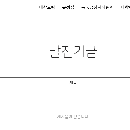
대학요람
규정집
등록금심의위원회
대학
발전기금
제목